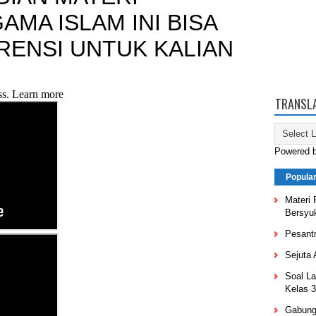
TRANSL
Powered 
Popula
Materi
Bersyuk
Pesantr
Sejuta 
Soal La
Kelas 
Gabung