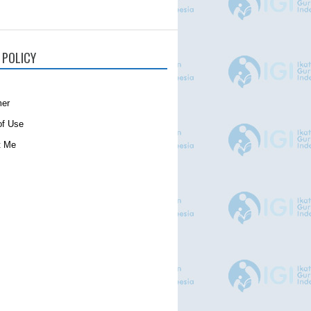
 POLICY
mer
of Use
t Me