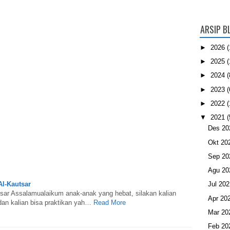
ARSIP B
►
2026
(
►
2025
(
►
2024
(
►
2023
(
►
2022
(
▼
2021
(
Des 2
Okt 20
Sep 2
Agu 2
Al-Kautsar
Jul 20
tsar Assalamualaikum anak-anak yang hebat, silakan kalian
Apr 20
 dan kalian bisa praktikan yah…
Read More
Mar 2
Feb 2