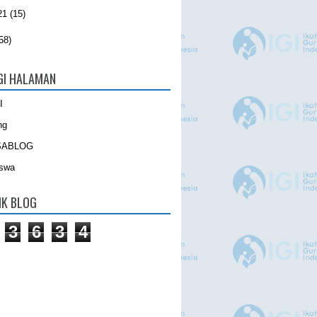
21
(15)
58)
GI HALAMAN
I
ng
SABLOG
iswa
IK BLOG
3
6
3
4