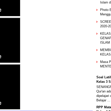
Islam d
Photo E
Menggu
SCREE
2020-2
KELAS
GENAP
ISLAM
MEMBU
KELAS 
Masa P
MENTEN
Soal Lat
Kelas 3 
SENANGN
Qur'an ad
dipelajari
Belajar ...
RPP Mata