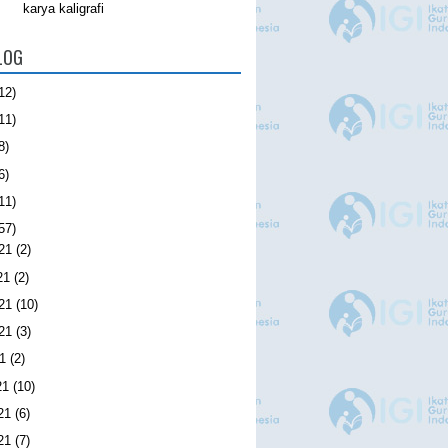
karya kaligrafi
LOG
12)
11)
8)
6)
11)
57)
021
(2)
21
(2)
021
(10)
021
(3)
21
(2)
21
(10)
021
(6)
021
(7)