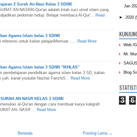
ajaran 2 Surah An-Nasr Kelas 3 SD/MI
Jan 20
T AN-NASRAl-Qur'an adalah kitab suci umat islam yang
s dijadikan pedoman hidup. Belajar membaca Al-Qur'…
Read
►
2020
(
KUNJUN
ikan Agama Islam kelas 3 SD/MI
i referensi untuk kalian pelajariMemuat……
Read More
Web IG
Mr. Mu
SAGU
dikan Agama Islam kelas 3 SD/MI "IKHLAS"
Blog S
ri pembelajaran pendidikan agama islam kelas 3 SD, kalian
o yah. kanal youtube Nazhar FarizhiS…
Read More
STATIST
3
6
SURAH AN NASR KELAS 3 SD/MI
nmenulias al-Qur'an dengan cara membuat karya kaligrafi
URAT AN- NASR …
Read More
Beranda
Posting Lama →