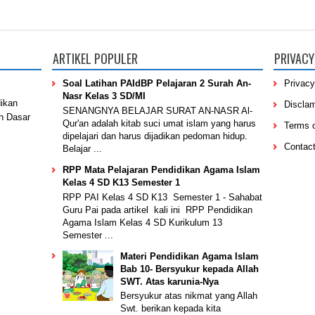
ARTIKEL POPULER
PRIVACY
Soal Latihan PAIdBP Pelajaran 2 Surah An-
Privacy
Nasr Kelas 3 SD/MI
dikan
Discla
SENANGNYA BELAJAR SURAT AN-NASR Al-
h Dasar
Qur'an adalah kitab suci umat islam yang harus
Terms 
dipelajari dan harus dijadikan pedoman hidup.
Contac
Belajar ...
RPP Mata Pelajaran Pendidikan Agama Islam
Kelas 4 SD K13 Semester 1
RPP PAI Kelas 4 SD K13 Semester 1 - Sahabat
Guru Pai pada artikel kali ini RPP Pendidikan
Agama Islam Kelas 4 SD Kurikulum 13
Semester ...
Materi Pendidikan Agama Islam
Bab 10- Bersyukur kepada Allah
SWT. Atas karunia-Nya
Bersyukur atas nikmat yang Allah
Swt. berikan kepada kita