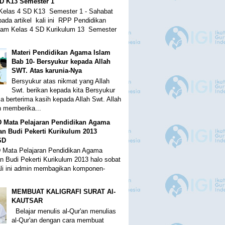
SD K13 Semester 1
Kelas 4 SD K13 Semester 1 - Sahabat
pada artikel kali ini RPP Pendidikan
lam Kelas 4 SD Kurikulum 13 Semester
Materi Pendidikan Agama Islam
Bab 10- Bersyukur kepada Allah
SWT. Atas karunia-Nya
Bersyukur atas nikmat yang Allah
Swt. berikan kepada kita Bersyukur
a berterima kasih kepada Allah Swt. Allah
h memberika...
D Mata Pelajaran Pendidikan Agama
an Budi Pekerti Kurikulum 2013
SD
 Mata Pelajaran Pendidikan Agama
an Budi Pekerti Kurikulum 2013 halo sobat
ali ini admin membagikan komponen-
MEMBUAT KALIGRAFI SURAT Al-
KAUTSAR
Belajar menulis al-Qur'an menulias
al-Qur'an dengan cara membuat