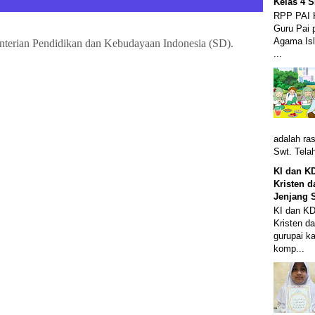
Kelas 4 
RPP PAI 
Guru Pai 
Agama Is
...
adalah ras
Swt. Tela
KI dan K
Kristen d
Jenjang 
KI dan KD
Kristen d
gurupai k
komp...