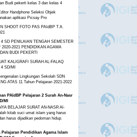
an Budi pekerti kelas 3 dan kelas 4
ditor Handphone Seleksi Objek
nakan aplikasi Picsay Pro
N SHOOT FOTO PAS PAIdBP T.A.
021
 4 SD PENILAIAN TENGAH SEMESTER
 2020-2021 PENDIDIKAN AGAMA
 DAN BUDI PEKERTI
AT KALIGRAFI SURAH AL-FALAQ
4 SD/MI
engenalan Lingkungan Sekolah SDN
G ATAS 11 Tahun Pelajaran 2021-2022
ihan PAIdBP Pelajaran 2 Surah An-Nasr
SD/MI
YA BELAJAR SURAT AN-NASR Al-
alah kitab suci umat islam yang harus
 dan harus dijadikan pedoman hidup.
 Pelajaran Pendidikan Agama Islam