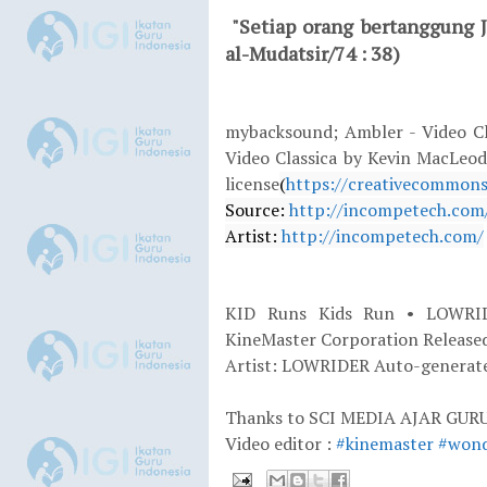
"Setiap orang bertanggung J
al-Mudatsir/74 : 38)
mybacksound; Ambler - Video Cl
Video Classica by Kevin MacLeod
license
(
https://creativecommons.o
Source: 
http://incompetech.com/
Artist: 
http://incompetech.com/
KID Runs Kids Run • LOWRID
KineMaster Corporation Release
Artist: LOWRIDER Auto-generat
Thanks to SCI MEDIA AJAR GUR
Video editor :
#kinemaster
#wond