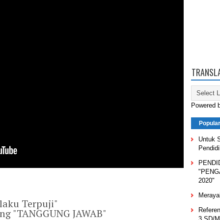
TRANSL
Powered 
Popula
Untuk S
Pendid
PENDI
"PENG
2020"
Meraya
laku Terpuji"
Referen
tang "TANGGUNG JAWAB"
3 SD/M