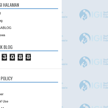
GI HALAMAN
I
ng
SABLOG
iswa
IK BLOG
3
0
8
8
 POLICY
mer
of Use