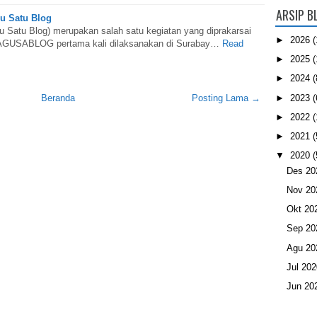
ARSIP B
 Satu Blog
atu Blog) merupakan salah satu kegiatan yang diprakarsai
►
2026
(
SAGUSABLOG pertama kali dilaksanakan di Surabay…
Read
►
2025
(
►
2024
(
►
2023
(
Beranda
Posting Lama →
►
2022
(
►
2021
(
▼
2020
(
Des 2
Nov 2
Okt 20
Sep 2
Agu 2
Jul 20
Jun 20