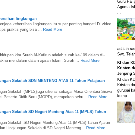
Guru Pai 
Agama Is
...
ersihan lingkungan
njaga kebersihan lingkungan itu super penting banget! Di video
-tips praktis yang bisa …
Read More
adalah ras
Swt. Tela
hidupan kita Surah Al-Kafirun adalah surah ke-109 dalam Al-
akna mendalam dalam ajaran Islam. Surah …
Read More
KI dan K
Kristen d
Jenjang 
KI dan KD
ungan Sekolah SDN MENTENG ATAS 11 Tahun Pelajaran
Kristen d
gurupai k
gan Sekolah (MPLS)juga dikenal sebagai Masa Orientasi Siswa
komp...
si Peserta Didik Baru (MOPD), merupakan sebu…
Read More
ungan Sekolah SD Negeri Menteng Atas 11 (MPLS) Tahun
gan Sekolah SD Negeri Menteng Atas 11 (MPLS) Tahun Ajaran
an Lingkungan Sekolah di SD Negeri Menteng…
Read More