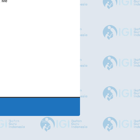
t Me
isnis
-
mrmung.com
-
Blog Siswa