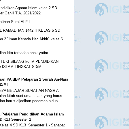
ndidikan Agama Islam kelas 2 SD
r Ganjil T.A. 2021/2022
atihan Surat Al-Fiil
L RAMADHAN 1442 H KELAS 5 SD
an 2 "Iman Kepada Hari Akhir" kelas 6
ian kita terhadap anak yatim
 TEKI SILANG ke IV PENDIDIKAN
 ISLAM TINGKAT SD/MI
ihan PAIdBP Pelajaran 2 Surah An-Nasr
SD/MI
YA BELAJAR SURAT AN-NASR Al-
alah kitab suci umat islam yang harus
 dan harus dijadikan pedoman hidup.
 Pelajaran Pendidikan Agama Islam
SD K13 Semester 1
Kelas 4 SD K13 Semester 1 - Sahabat