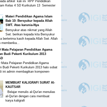
pada artikel kali ini RPP Pendidikan
lam Kelas 4 SD Kurikulum 13 Semester
Materi Pendidikan Agama Islam
Bab 10- Bersyukur kepada Allah
SWT. Atas karunia-Nya
Bersyukur atas nikmat yang Allah
Swt. berikan kepada kita Bersyukur
a berterima kasih kepada Allah Swt. Allah
h memberika...
D Mata Pelajaran Pendidikan Agama
an Budi Pekerti Kurikulum 2013
SD
 Mata Pelajaran Pendidikan Agama
an Budi Pekerti Kurikulum 2013 halo sobat
ali ini admin membagikan komponen-
MEMBUAT KALIGRAFI SURAT Al-
KAUTSAR
Belajar menulis al-Qur'an menulias
al-Qur'an dengan cara membuat
karya kaligrafi