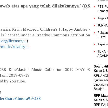
awab atas apa yang telah dilakukannya." (Q.S
PTS Pe
Semeste
Tugas l
JURNA
assica Kevin MacLeod Children's | Happy Ambler -
Pelajar
 is licensed under a Creative Commons Attribution
SD/MI
rg/licenses/...
)
Kepedul
music/royalty-...
TEKA -
AGAMA
Soal Lat
ER KineMaster Music Collection 2019 MAY ℗
Kelas 3 
d on: 2019-09-19
SENANGN
Qur'an ad
ed by YouTube.
dipelajari
Belajar ...
U
RPP Mata
erShareFilmora9
#OBS
Kelas 4 
RPP PAI 