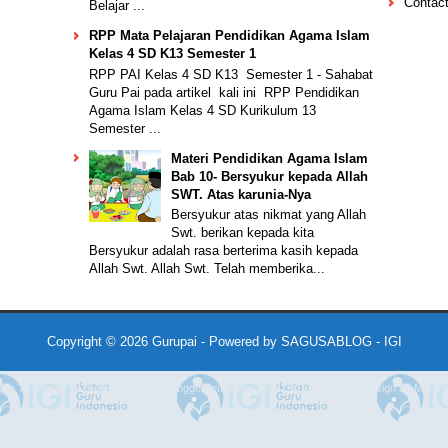
Contac
Belajar ...
RPP Mata Pelajaran Pendidikan Agama Islam
Kelas 4 SD K13 Semester 1
RPP PAI Kelas 4 SD K13 Semester 1 - Sahabat
Guru Pai pada artikel kali ini RPP Pendidikan
Agama Islam Kelas 4 SD Kurikulum 13
Semester ...
Materi Pendidikan Agama Islam
Bab 10- Bersyukur kepada Allah
SWT. Atas karunia-Nya
Bersyukur atas nikmat yang Allah
Swt. berikan kepada kita
Bersyukur adalah rasa berterima kasih kepada
Allah Swt. Allah Swt. Telah memberika...
Copyright ©
2026
Gurupai
- Powered by
SAGUSABLOG
-
IGI
gger Theme by
Lasantha
-
PremiumBloggerTemplates.com
|
BTheme.net
Redesign by
Mung B