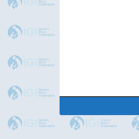
Design by
NewWpThemes
| Blo