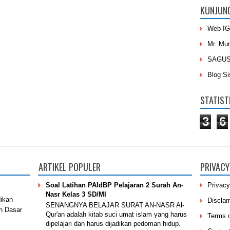
KUNJUN
Web IG
Mr. Mu
SAGU
Blog S
STATIST
3
6
ARTIKEL POPULER
PRIVACY
Soal Latihan PAIdBP Pelajaran 2 Surah An-
Privacy
Nasr Kelas 3 SD/MI
dikan
Discla
SENANGNYA BELAJAR SURAT AN-NASR Al-
h Dasar
Qur'an adalah kitab suci umat islam yang harus
Terms 
dipelajari dan harus dijadikan pedoman hidup.