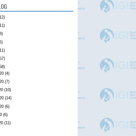
LOG
12)
11)
8)
6)
11)
57)
58)
020
(4)
020
(7)
20
(10)
020
(14)
020
(6)
20
(6)
20
(11)