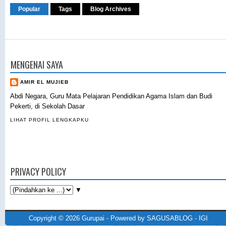
Popular
Tags
Blog Archives
MENGENAI SAYA
AMIR EL MUJIEB
Abdi Negara, Guru Mata Pelajaran Pendidikan Agama Islam dan Budi
Pekerti, di Sekolah Dasar
LIHAT PROFIL LENGKAPKU
PRIVACY POLICY
▼
Copyright ©
2026
Gurupai
- Powered by
SAGUSABLOG
-
IGI